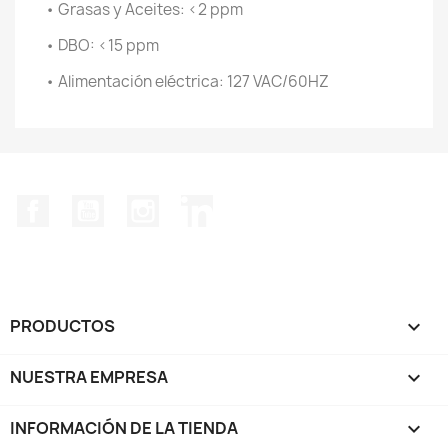
• Grasas y Aceites: <2 ppm
• DBO: <15 ppm
• Alimentación eléctrica: 127 VAC/60HZ
Facebook
YouTube
Instagram
LinkedIn
PRODUCTOS

NUESTRA EMPRESA

INFORMACIÓN DE LA TIENDA
keyboard_arrow_down