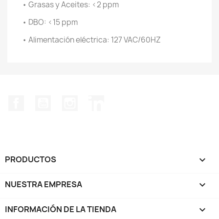
• Grasas y Aceites: <2 ppm
• DBO: <15 ppm
• Alimentación eléctrica: 127 VAC/60HZ
Facebook
YouTube
Instagram
LinkedIn
PRODUCTOS

NUESTRA EMPRESA

INFORMACIÓN DE LA TIENDA
keyboard_arrow_down