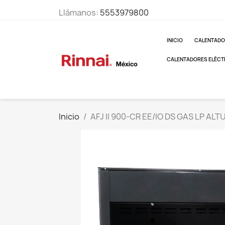
Llámanos:
5553979800
INICIO
CALENTADO
CALENTADORES ELÉCT
Inicio
AFJ II 900-CR EE/IO DS GAS LP AL