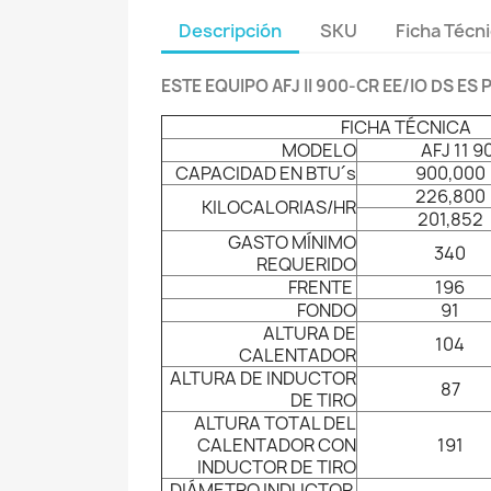
Descripción
SKU
Ficha Técn
ESTE EQUIPO AFJ II 900-CR EE/IO DS E
FICHA TÉCNICA
MODELO
AFJ 11 9
CAPACIDAD EN BTU´s
900,000
226,800
KILOCALORIAS/HR
201,852
GASTO MÍNIMO
340
REQUERIDO
FRENTE
196
FONDO
91
ALTURA DE
104
CALENTADOR
ALTURA DE INDUCTOR
87
DE TIRO
ALTURA TOTAL DEL
CALENTADOR CON
191
INDUCTOR DE TIRO
DIÁMETRO INDUCTOR