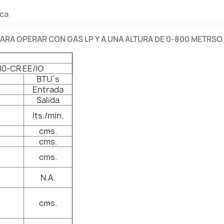
ica
S PARA OPERAR CON GAS LP Y A UNA ALTURA DE 0-800 METRSO
00-CR EE/IO
BTU´s
Entrada
Salida
lts./min.
cms.
cms.
cms.
N.A.
cms.