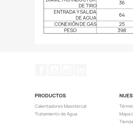
36
DE TIRO
ENTRADA Y SALIDA
64
DE AGUA
CONEXIÓN DE GAS
25
PESO
398
Facebook
YouTube
Instagram
LinkedIn
PRODUCTOS
NUES
Calentadores Masstercal
Términ
Tratamiento de Agua
Mapa d
Tiend