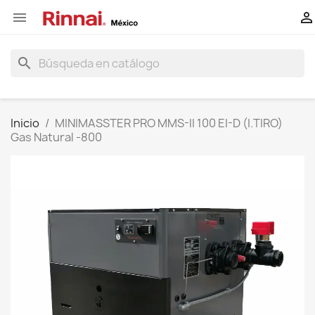


search
Inicio
MINIMASSTER PRO MMS-II 100 EI-D (I.TIRO)
Gas Natural -800