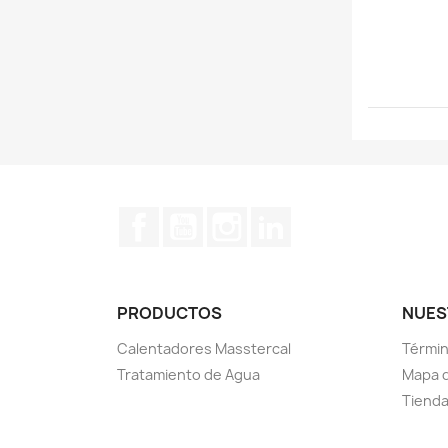
Facebook
YouTube
Instagram
LinkedIn
PRODUCTOS
NUES
Calentadores Masstercal
Términ
Tratamiento de Agua
Mapa d
Tiend