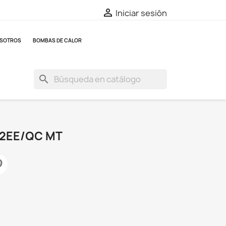

Iniciar sesión
OSOTROS
BOMBAS DE CALOR
search
 2EE/QC MT